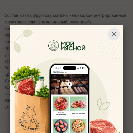
Состав: сахар, фруктоза, малина, клюква, концентрированные
фруктовые соки (апельсиновый, лимонный),
концентрированное грушевое пюре, вода питьевая, мята
перечная, перец красный, краситель (кармины),
ароматизаторы натуральные.
Пищевая ценность на 100 гр продукта: жиры - 0,1, белки - 0,3,
углеводы - 69
Условия хранения: от 0°С до +25°С.
После вскрытия упаковки продукт хранению не подлежит
Срок годности: 360 суток
Декларация о соответствии №ЕАЭС N RU Д-
RU.РА01.В.41578/20. ТУ 058 Концентраты напитков, кроме
глинтвейнов
Изготовитель: АО «Виртекс» Новосибирская обл. г.Бердск,
ул.Ленина, 89/28
Отзывы