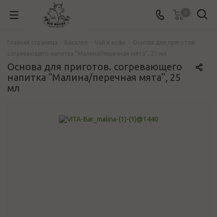
0
Главная страница
-
Бакалея
-
Чай и кофе
-
Основа для приготов.
согревающего напитка "Малина/перечная мята", 25 мл
Основа для приготов. согревающего
напитка "Малина/перечная мята", 25
мл