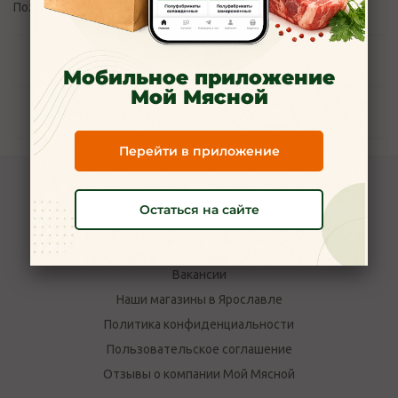
Пожалуйста,
авторизуйтесь
, чтобы оставить отзыв.
Задать вопрос
Мобильное приложение
Мой Мясной
Наличие
Перейти в приложение
Компания Мой Мясной
Остаться на сайте
О компании
Новости
Вакансии
Наши магазины в Ярославле
Политика конфиденциальности
Пользовательское соглашение
Отзывы о компании Мой Мясной