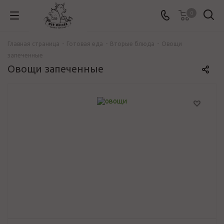
0
Главная страница
-
Готовая еда
-
Вторые блюда
-
Овощи
запеченные
Овощи запеченные