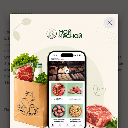
Описание
Состав: баклажан,кабачек, перец сладкий, помидор,
шампиньоны, лук репчатый, чеснок, масло подсолнечное,
соль, перец черный молотый. Пищевая и энергетическая
ценность (средние значения) 100 г: белки - 0,9 г; жиры -1,1 г;
углеводы - 5 г; 35 ккал/ 142 Кдж. Хранить при температуре от
2 до 6°С, при влажности воздуха не более 75%. Продукт готов
к употреблению. Вопросы и претензии по качеству продукции
принимаются по эл.адресу:
control_moymyasnoy76@mail.ru
и
телефону +7(4852) 700-110
Отзывы
Пожалуйста,
авторизуйтесь
, чтобы оставить отзыв.
Задать вопрос