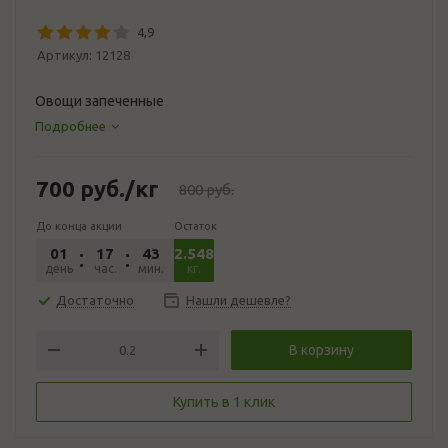
4,9
Артикул:
12128
Овощи запеченные
Подробнее
700
руб.
/кг
800
руб.
До конца акции
Остаток
01
17
43
2.548
30
день
час.
мин.
сек.
кг.
Достаточно
Нашли дешевле?
В корзину
Купить в 1 клик