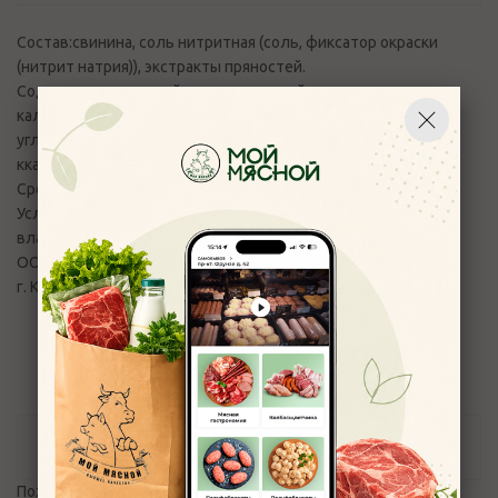
Состав:свинина, соль нитритная (соль, фиксатор окраски
(нитрит натрия)), экстракты пряностей.
Содержание пищевой, энергетической ценности,
калорийности на 100 гр продукта (белки, жиры,
углеводы):белок — 9,1 г, жир — 22,5 г; калорийность — 167
ккал/544 кДж.
Срок годности изделия в сутках: 30
Условия хранения: при t от 0° до +6°С и относительной
влажности воздуха не выше 75%.
ООО "Костромской мясокомбинат"
г. Кострома, ул. 2-ая Волжская, д 2
Отзывы
Пожалуйста,
авторизуйтесь
, чтобы оставить отзыв.