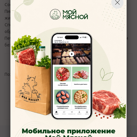
Состав: печень индейки.
Пищ. и энерг. ценность в 100 гр продукта: белок - 18 г.
жир-10,0 г. Калорийность - 162 ккал/680 кдж
Способ приготовления: требует тепловой кулинарной
обработки
Печень индейки мягкая, имеет сладковатый привкус и почти
без жилок
Отзывы
Пожалуйста,
авторизуйтесь
, чтобы оставить отзыв.
Задать вопрос
Наличие
Мобильное приложение