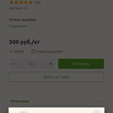
4.83
Артикул:
52
Печень индейки
Подробнее
300
руб.
/кг
Много
Нашли дешевле?
В корзину
Купить в 1 клик
Описание