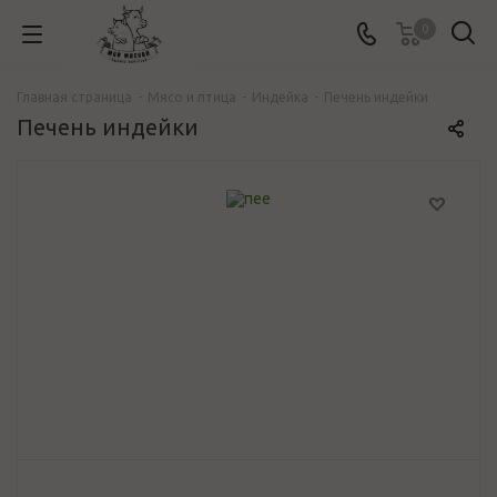
0
Главная страница
-
Mясо и птица
-
Индейка
-
Печень индейки
Печень индейки