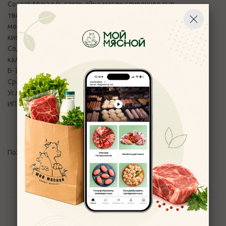
Состав:Мука в/с, сахар, яйцо,масло сливочное,сыр
творожный,морковь,грецкий орех,апельсин,корица
молотая,масло растительное рафинированое,сорбиновая
кислота, сода чайная
Содержание пищевой, энергетической ценности,
калорийности на 100 гр продукта (белки, жиры, углеводы) :
Б-7,0, Ж-24,98, У-44,70 431,62/1806,7
Срок годности изделия в сутках: 5
Условия хранения: 4 +/- 2
ИП Кравченко Н.В г. Кострома, Пр.Мира 128а
Отзывы
Пожалуйста,
авторизуйтесь
, чтобы оставить отзыв.
Задать вопрос
Наличие