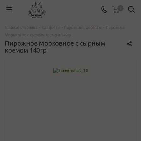
0
Главная страница
-
Сладости
-
Пирожные, десерты
-
Пирожное
Морковное с сырным кремом 140гр
Пирожное Морковное с сырным
кремом 140гр