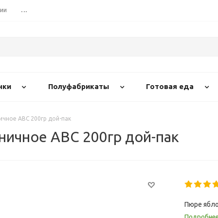
сии
...
нки
Полуфабрикаты
Готовая еда
чное АВС 200гр дой-пак
ичное АВС 200гр дой-пак
Пюре ябло
Подробне