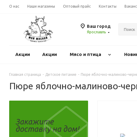
О нас
Наши магазины
Оптовый прайс
Контакты
Вакан
Ваш город
Ярославль
Акции
Акции
Mясо и птица
Нови
Главная страница
-
Детское питание
-
Пюре яблочно-малиново-черни
Пюре яблочно-малиново-черн
Закажите
доставку на дом!