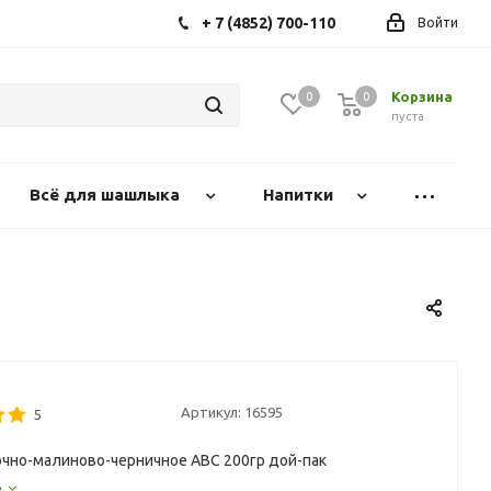
+ 7 (4852) 700-110
Войти
Корзина
0
0
0
пуста
Всё для шашлыка
Напитки
Артикул:
16595
5
чно-малиново-черничное АВС 200гр дой-пак
е