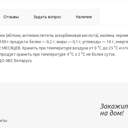
Отзывы
Задать вопрос
Наличие
лок (яблоки, антиокислитель аскорбиновая кислота), малина, черник
00 г продукта: белки — 0,2 г; жиры — 0,1 г; углеводы — 10 г; энерг
МЕСЯЦЕВ. Хранить при температуре воздуха от 0 °С до 25 °С и от
продукт хранить при температуре 4 °С ± 2 °С не более суток.
ДО АВС Беларусь
Закажит
на дом!
зиты