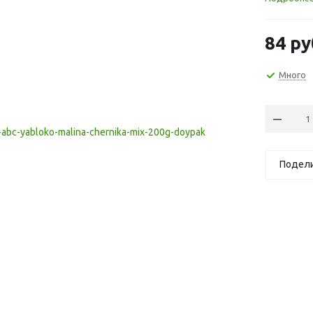
84
ру
Много
Подел