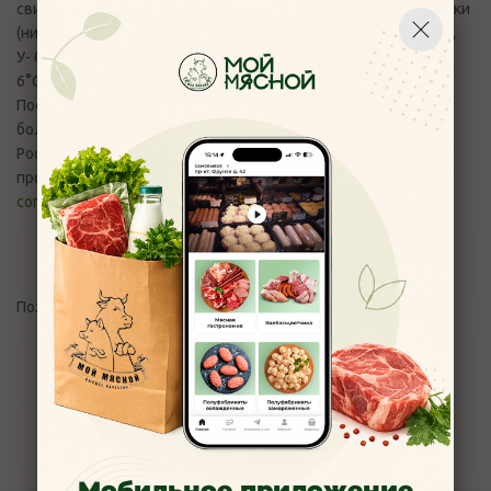
свининыСостав:Ребра свиные, соль, специи, фиксатор окраски
(нитрит натрия).Пищевая ценность на 100 г: Б- 9.0 г,Ж- 33.0 г,
У- 0 г, 343,8ккал/1407кДж.Хранить при температуре от 0 до
6°С, Срок годности 20 суток.Упакованные под вакуумом.
После нарушения целостности упаковкисрок годности не
более 96часов в пределах общего срока годности.
Россия,Ярославль.Вопросы и претензии по качеству
продукции принимаются по эл.адресу:
control_moymyasnoy76@mail.ru
и телефону +7(4852) 700-110
Отзывы
Пожалуйста,
авторизуйтесь
, чтобы оставить отзыв.
Задать вопрос
Наличие
Мобильное приложение