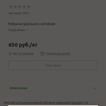
Артикул:
9415
Ребра натурального копчения
Подробнее
650
руб.
/кг
Нет в наличии
Нашли дешевле?
Под заказ
Описание
Мясной цельнокусковой копчено-вареный продукт из