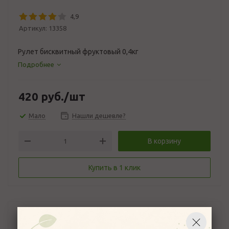
4,9
Артикул:
13358
Рулет бисквитный фруктовый 0,4кг
Подробнее
420
руб.
/шт
Мало
Нашли дешевле?
В корзину
Купить в 1 клик
Описание