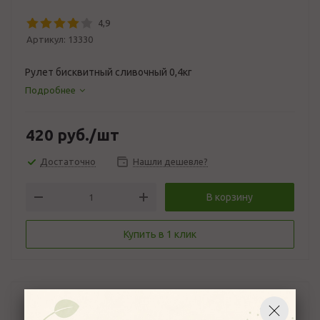
4,9
Артикул:
13330
Рулет бисквитный сливочный 0,4кг
Подробнее
420
руб.
/шт
Достаточно
Нашли дешевле?
В корзину
Купить в 1 клик
Описание