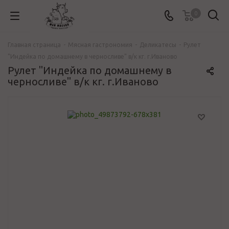
0
Главная страница
-
Мясная гастрономия
-
Деликатесы
-
Рулет
"Индейка по домашнему в черносливе" в/к кг. г.Иваново
Рулет "Индейка по домашнему в
черносливе" в/к кг. г.Иваново