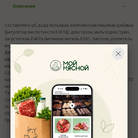
Описание
Состав:Мясо цб, вода питьевая, комплексная пищевая добавка
(регулятор кислотности Е451(i), декстроза, мальтодекстрин,
загуститель Е407а (антиокислитель Е301, лактоза, усилитель
вкуса Е621), нитритно-посолочная смесь (соль пищевая,
фиксатор окраски Е250), животный белок, крахмал
картофельный, загуститель Е425, чеснок сушеный, специи,
карамельный колер, регуляторы кислотности Е262, Е330.
Содержание пищевой, энергетической ценности,
калорийности на 100 гр продукта (белки, жиры, углеводы):270
ккал (1130 кДЖ): белки 15 г, жиры 23 г, углеводы 0,5 г.
ТУ 10.13.14-087-37676459-2017
Срок годности изделия в сутках:30
Условия хранения:t=0+6, влажность 70-80%
ООО ПК "РОДНОЙ ПРОДУКТ", 153006, г. Иваново, 11-й
Проезд, д. 7