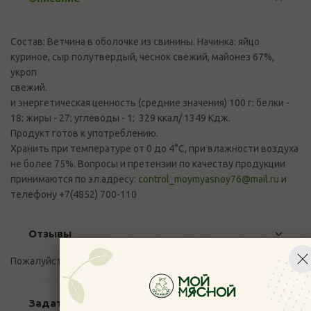
Состав: Ветчина в оболочке из свинины. Начинка: яйцо
куриное, сыр полутвердый, чеснок свежий, майонез 67%,
укроп
свежий. Пище
и энергетическая ценность (средние значения) 100 г: белки -
18; жиры - 27; углеводы - 1; 329 ккал/ 1349 Кдж.
Продукт готов к употреблению.
Хранить при температуре от 0 до 4°С, при влажности воздуха
не более 75%. Вопросы и претензии по качеству продукции
принимаются по эл.адресу:
control_moymyasnoy76@mail.ru
и
телефону +7(4852) 700-110
Отзывы
Пожалуйста,
авторизуйтесь
, чтобы оставить отзыв.
Задать вопрос