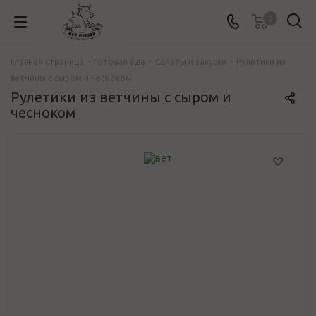
0
Главная страница
-
Готовая еда
-
Салаты и закуски
-
Рулетики из
ветчины с сыром и чесноком
Рулетики из ветчины с сыром и
чесноком