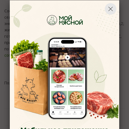
Состав: Свекла, картофель, морковь, лук репчатый красный,
сельдь филе, яйцо куриное, майонез 67%. Пищевая и
энергетическая ценность (средние значения) 100 г: белки - 6,2;
жиры - 13,2; углеводы - 5,9 г; 172,4 ккал/ 707,3 Кдж. Продукт
готов к употреблению.Хранить при температуре от 0 до 4°С,
при влажности воздуха не более 75%. Вопросы и претензии
по качеству продукции принимаются по эл.адресу:
control_moymyasnoy76@mail.ru
и телефону +7(4852) 700-110.
Отзывы
Пожалуйста,
авторизуйтесь
, чтобы оставить отзыв.
Задать вопрос
Наличие