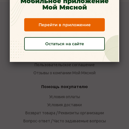
Мобильное приложение
Мой Мясной
Компания Мой Мясной
Перейти в приложение
О компании
Новости
Вакансии
Остаться на сайте
Наши магазины в Ярославле
Политика конфиденциальности
Пользовательское соглашение
Отзывы о компании Мой Мясной
Помощь покупателю
Условия оплаты
Условия доставки
Возврат товара / Реквизиты организации
Вопрос-ответ / Часто задаваемые вопросы