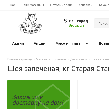
О нас
Наши магазины
Оптовый прайс
Контакты
Вакан
Ваш город
Ярославль
Акции
Акции
Mясо и птица
Нови
Главная страница
-
Мясная гастрономия
-
Деликатесы
-
Шея запечен
Шея запеченая, кг Старая Ст
Закажите
доставку на дом!