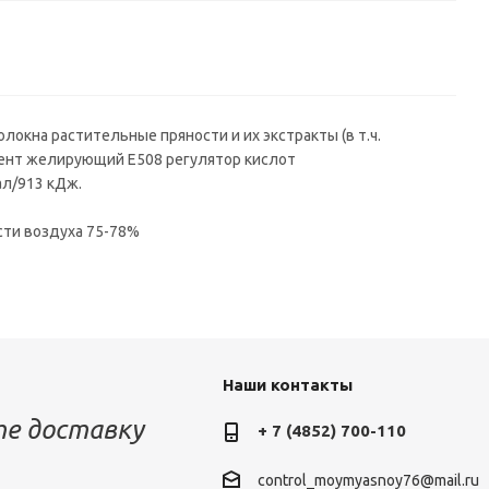
олокна растительные пряности и их экстракты (в т.ч.
агент желирующий Е508 регулятор кислот
кал/913 кДж.
сти воздуха 75-78%
Наши контакты
е доставку
+ 7 (4852) 700-110
control_moymyasnoy76@mail.ru