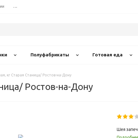
сии
...
нки
Полуфабрикаты
Готовая еда
ая, кг Старая Станица/ Ростов-на-Дону
аница/ Ростов-на-Дону
Шея запеч
Подробне