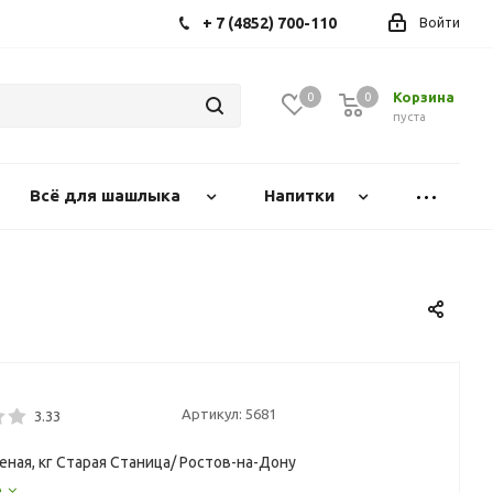
+ 7 (4852) 700-110
Войти
Корзина
0
0
0
пуста
Всё для шашлыка
Напитки
Артикул:
5681
3.33
еная, кг Старая Станица/ Ростов-на-Дону
е