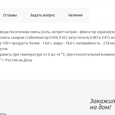
Отзывы
Задать вопрос
Наличие
 вода посолочная смесь (соль, нитрит натрия – фиксатор окраски) в
смесь сахаров стабилизатор Е450, Е452 загуститель Е407а, Е415 
100 г продукта: белки - 14,0 г, жиры - 18,0 г, калорийность - 218 к
суток
ранить при температуре от 0 до +6 °C, при относительной влажно
" г. Ростов-на Дону
Закажит
на дом!
зиты