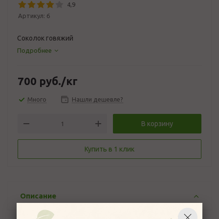
4,9
Артикул:
6
Соколок говяжий
Подробнее
700
руб.
/кг
Много
Нашли дешевле?
В корзину
Купить в 1 клик
Описание