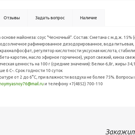
Отзывы
Задать вопрос
Наличие
 основе майонеза: соус "Чесночный". Состав: Сметана с м.д.ж. 15%
подсолнечное рафинированное дезодорированное, вода питьевая, с
рахмалфосфат, регулятор кислотности уксусная кислота, стабилиз
 бета-каротин, масло эфирное горчичное), укроп свежий, кинза свеж
еская ценность на 100 г (средние значения): Белки-6,8г, жиры-34,1
е 6 С◦. Срок годности 10 суток
атуре от 2 до 6°С, при влажности воздуха не более 75%. Вопросы
moymyasnoy76@mail.ru
и телефону +7(4852) 700-110
Закажит