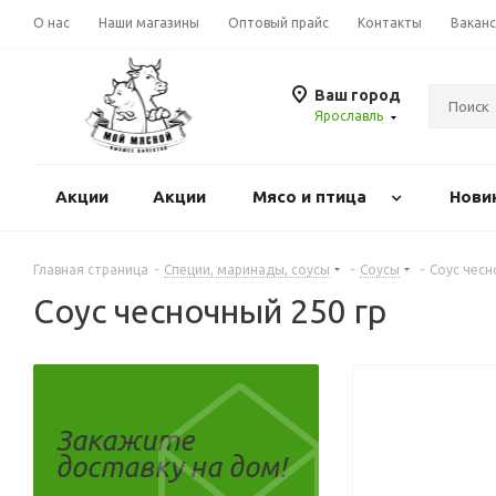
О нас
Наши магазины
Оптовый прайс
Контакты
Вакан
Ваш город
Ярославль
Акции
Акции
Mясо и птица
Нови
Главная страница
-
Специи, маринады, соусы
-
Соусы
-
Соус чесн
Соус чесночный 250 гр
Закажите
доставку на дом!