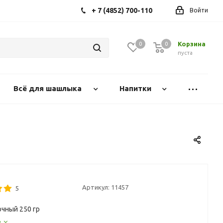
+ 7 (4852) 700-110
Войти
Корзина
0
0
0
пуста
Всё для шашлыка
Напитки
Артикул:
11457
5
очный 250 гр
е