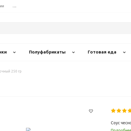
сии
...
нки
Полуфабрикаты
Готовая еда
очный 250 гр
Соус чесн
Подробне