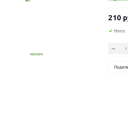
210
р
Много
Подел