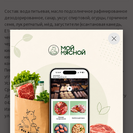
Состав: вода питьевая, масло подсолнечное рафинированное
дезодорированное, сахар, уксус спиртовой, огурцы, горчичное
семя, лук репчатый, мёд, загустители (ксантановая камедь,
Е1442, Е1450), соль, сок виноградный концентрированный,
чеснок, лук жареный репчатый (содержит глютен), перец
черный, яичный желток, мальтодекстрин, регулятор
кислотности уксусная кислота, антиокислители (лимонная
кислота, Е319, Е385), краситель лютеин, ароматизатор,
консерванты (сорбат калия, бензоат натрия)
Пищевая ценность на 100 гр продукта: белки - 1,5, жиры - 26,
углеводы - 22
Условия хранения: от +4 до +25
Срок годности: 270 суток
Декларация о соответствии №№ RU Д-RU.РА09.В.69965/23 ТУ
042 Гурмикс
Изготовитель: АО «Виртекс» Новосибирская обл. г.Бердск,
ул.Ленина, 89/40
Отзывы