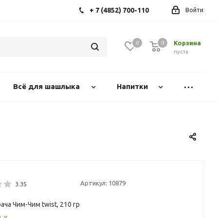
+ 7 (4852) 700-110
Войти
Корзина
0
0
0
пуста
Всё для шашлыка
Напитки
Артикул:
10879
3.35
ча Чим-Чим twist, 210 гр
е