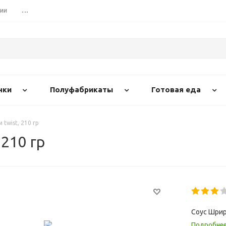
сии
...
нки
Полуфабрикаты
Готовая еда
twist, 210 гр
210 гр
Соус Шрира
Подробне