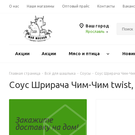
О нас
Наши магазины
Оптовый прайс
Контакты
Вакан
Ваш город
Ярославль
Акции
Акции
Mясо и птица
Нови
Главная страница
-
Всё для шашлыка
-
Соусы
-
Соус Шрирача Чим-Чим 
Соус Шрирача Чим-Чим twist, 
Закажите
доставку на дом!