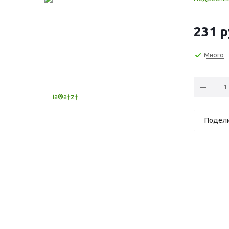
231
р
Много
Подел