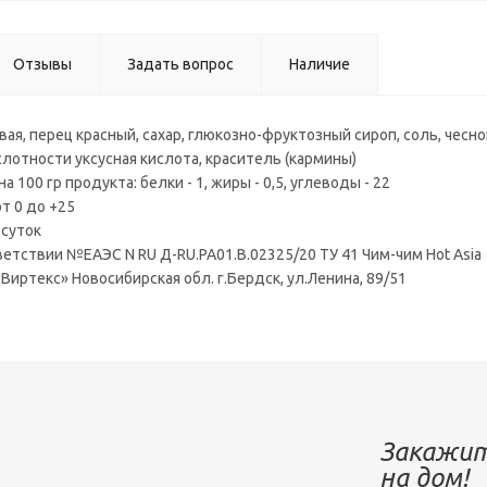
Отзывы
Задать вопрос
Наличие
вая, перец красный, сахар, глюкозно-фруктозный сироп, соль, чесно
слотности уксусная кислота, краситель (кармины)
 100 гр продукта: белки - 1, жиры - 0,5, углеводы - 22
от 0 до +25
 суток
етствии №ЕАЭС N RU Д-RU.РА01.В.02325/20 ТУ 41 Чим-чим Hot Asia
Виртекс» Новосибирская обл. г.Бердск, ул.Ленина, 89/51
Закажит
на дом!