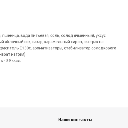
, пшеница, вода питьевая, соль, солод ячменный), уксус
ый яблочный сок, сахар, карамельный сироп, экстракты:
 краситель Е150с, ароматизаторы, стабилизатор солодкового
ензоат натрия)
ь - 89 ккал.
Наши контакты