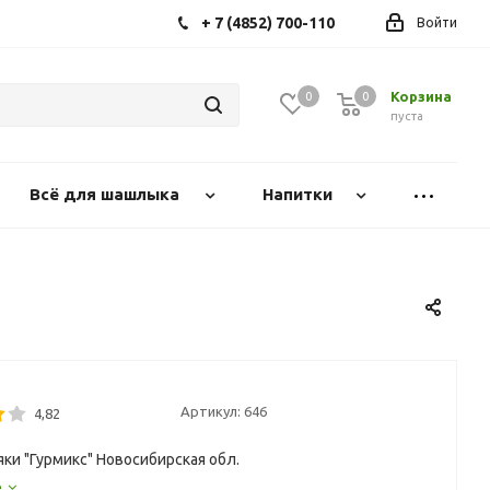
+ 7 (4852) 700-110
Войти
Корзина
0
0
0
пуста
Всё для шашлыка
Напитки
Артикул:
646
4,82
яки "Гурмикс" Новосибирская обл.
е