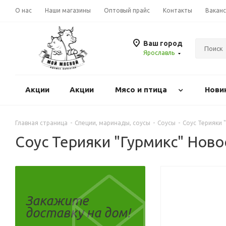
О нас
Наши магазины
Оптовый прайс
Контакты
Вакан
Ваш город
Ярославль
Акции
Акции
Mясо и птица
Нови
Главная страница
-
Специи, маринады, соусы
-
Соусы
-
Соус Терияки 
Соус Терияки "Гурмикс" Ново
Закажите
доставку на дом!