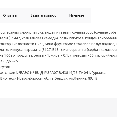
Отзывы
Задать вопрос
Наличие
руктозный сироп, патока, вода питьевая, соевый соус (соевые бобы
тели (Е1442, ксантановая камедь), соль, глюкоза, концентрированн
гулятор кислотности Е575, вино фруктовое столовое полусладкое,
лители вкуса и аромата (Е627, Е631), консерванты (сорбат калия, б
 100 гр продукта: белки - 1, жиры - 0,1, углеводы - 50, калорийност
от 0 до +25
 суток
ветствии №ЕАЭС № RU Д-RU.РА07.В.43816/23 ТУ 041. Гурмикс
Виртекс» Новосибирская обл. г.Бердск, ул.Ленина, 89/47