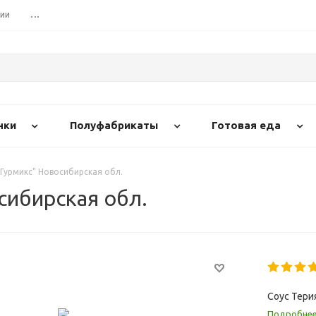
сии
...
нки
Полуфабрикаты
Готовая еда
"Гурмикс" Новосибирская обл.
сибирская обл.
Соус Тери
Подробне