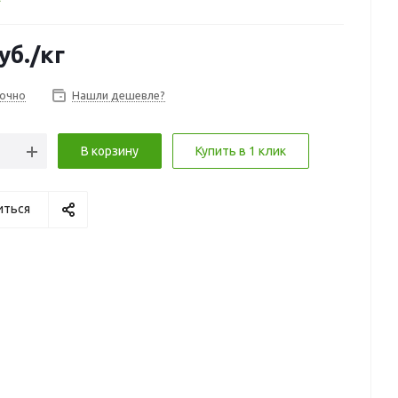
уб.
/кг
очно
Нашли дешевле?
В корзину
Купить в 1 клик
иться