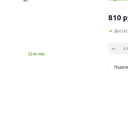
810
р
Достат
Подел