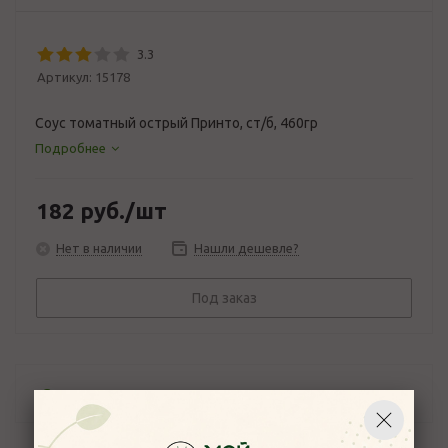
3.3
Артикул:
15178
Соус томатный острый Принто, ст/б, 460гр
Подробнее
182
руб.
/шт
Нет в наличии
Нашли дешевле?
Под заказ
Описание