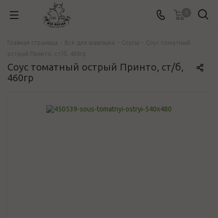
0
Главная страница
-
Всё для шашлыка
-
Соусы
-
Соус томатный
острый Принто, ст/б, 460гр
Соус томатный острый Принто, ст/б,
460гр