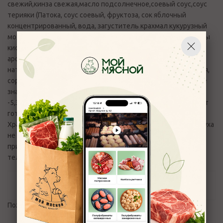
свежий,кинза свежая,масло подсолнечное,соевый соус,соус
терияки (Патока, соус соевый, фруктоза, сок яблочный
концентрированный, вода, загуститель крахмал кукурузный
модифицированный, солод, имбирь, вино белое, регуляторы
кислотности - кислота уксусная, кислота молочная,
ароматизаторы в том числе натуральные, краситель
натуральный сахарный колер, консерванты - бензоат натрия,
сорбат калия).Пищевая и энергетическая ценность (средние
значения) 100 г: белки - 9,2; жиры - 10,3; углеводы
-5,3; 150,7 ккал/ 637,9 Кдж. Продукт
готов к употреблению.
Хранить при температуре от 0 до 4°С, при влажности воздуха
не более 75%. Вопросы и претензии по качеству продукции
принимаются по эл.адресу:
control_moymyasnoy76@mail.ru
и
телефону +7(4852) 700-110
Отзывы
Пожалуйста,
авторизуйтесь
, чтобы оставить отзыв.