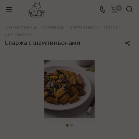
0
Главная страница
-
Готовая еда
-
Салаты и закуски
-
Спаржа с
шампиньонами
Спаржа с шампиньонами