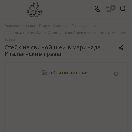
0
Главная страница
-
Полуфабрикаты
-
Охлажденные
-
Шашлыки, люля-кебаб
-
Стейк из свиной шеи в маринаде Итальянские
травы
Стейк из свиной шеи в маринаде
Итальянские травы