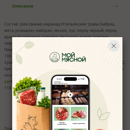
Описание
Состав: Шея свиная, маринад Итальянские травы (чабрец,
мята, розмарин, майоран, чеснок, лук, перец черный, перец
красный, кориандр, паприка, петрушка, кумин, орегано,
пажитник, подсолнечное масло).
Пищевая и энергетическая ценность (среднее значения)
100 г: Б –14,68 г, Ж – 14,9г, У – 0,3 г, 200 ккал/820кДж
Срок годности 12 часов. Хранить при температуре от 0 до 4°С,
при влажности воздуха не более 75%. Вопросы и претензии
по качеству продукции принимаются по эл.адресу:
control_moymyasnoy76@mail.ru
и телефону +7(4852) 700-
11
Отзывы
Пожалуйста,
авторизуйтесь
, чтобы оставить отзыв.