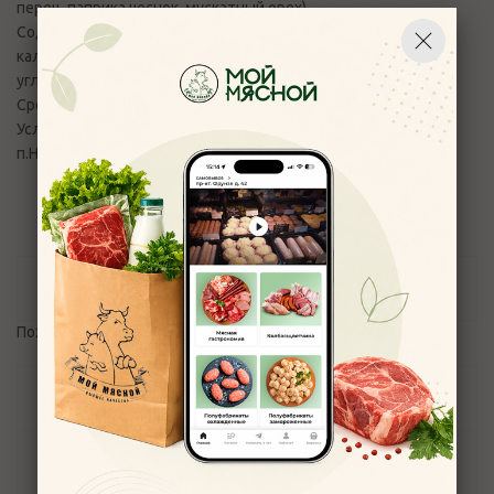
перец, паприка,чеснок, мускатный орех)
Содержание пищевой, энергетической ценности,
калорийности на 100 гр продукта (белки, жиры,
углеводы):белок не менне 24, жир не более 10 , ккал 190
Срок годности изделия в сутках: 180
Условия хранения: от 0 до +6
п.Некрасово
Отзывы
Пожалуйста,
авторизуйтесь
, чтобы оставить отзыв.
Задать вопрос
Наличие