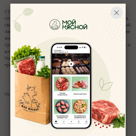
Студень свино-говяжий, категории А. Изготовлен в
соответствии с СТО 2005678007-001-2023. Состав: говядина,
свинина, лук репчатый, морковь, желатин, соль, перец черный,
лавровый лист. Пищевая и энергетическая ценность (средние
значения) в 100 г: белки 10 г, жир 20 г.;227 кКал / 920,6 кДж.
Срок годности 5 суток. Хранить при температуре от 0 до 6 С и
вл. воздуха не выше 75%. ПРодукт готов к употреблению.
После вскрытия упаковки и повреждения целостоности
продукта - немедленно употребить в пищу.
Отзывы
Пожалуйста,
авторизуйтесь
, чтобы оставить отзыв.
Задать вопрос
Наличие