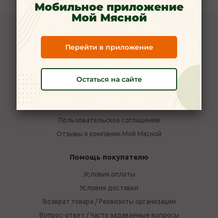
Мобильное приложение
Мой Мясной
Компания Мой Мясной
Перейти в приложение
О компании
Новости
Остаться на сайте
Вакансии
Наши магазины в Ярославле
Политика конфиденциальности
Пользовательское соглашение
Отзывы о компании Мой Мясной
Помощь покупателю
Условия оплаты
Условия доставки
Возврат товара / Реквизиты организации
Вопрос-ответ / Часто задаваемые вопросы