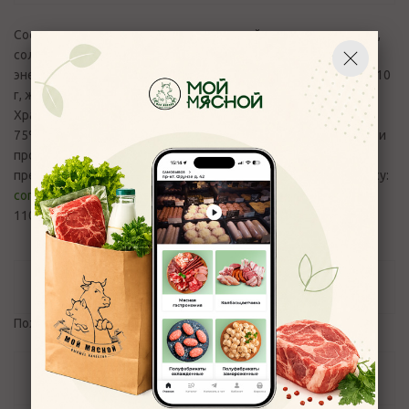
Состав: говядина, свинина, лук репчатый, морковь, желатин,
соль, перец черный, лавровый лист. Пищевая и
энергетическая ценность (средние значения) в 100 г: белки 10
г, жир 20 г.;227 кКал / 920,6 кДж. Срок годности 12 часов.
Хранить при температуре от 0 до 6 С и вл. воздуха не выше
75%. После вскрытия упаковки и повреждения целостоности
продукта - немедленно употребить в пищу. Вопросы и
претензии по качеству продукции принимаются по эл.адресу:
control_moymyasnoy76@mail.ru
и телефону +7(4852) 700-
110
Отзывы
Пожалуйста,
авторизуйтесь
, чтобы оставить отзыв.
Задать вопрос