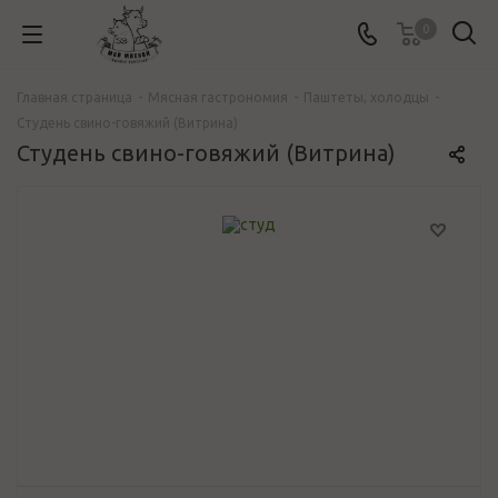
0
Главная страница
-
Мясная гастрономия
-
Паштеты, холодцы
-
Студень свино-говяжий (Витрина)
Студень свино-говяжий (Витрина)