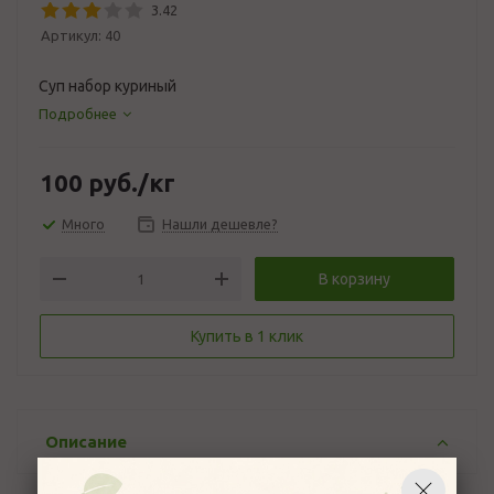
3.42
Артикул:
40
Суп набор куриный
Подробнее
100
руб.
/кг
Много
Нашли дешевле?
В корзину
Купить в 1 клик
Описание