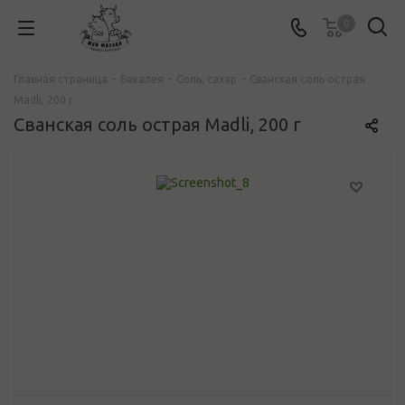
0
Главная страница
-
Бакалея
-
Соль, сахар
-
Сванская соль острая
Madli, 200 г
Сванская соль острая Madli, 200 г