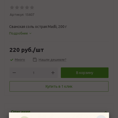
Артикул:
15607
Сванская соль острая Madli, 200 г
Подробнее
220
руб.
/шт
Много
Нашли дешевле?
В корзину
Купить в 1 клик
Описание