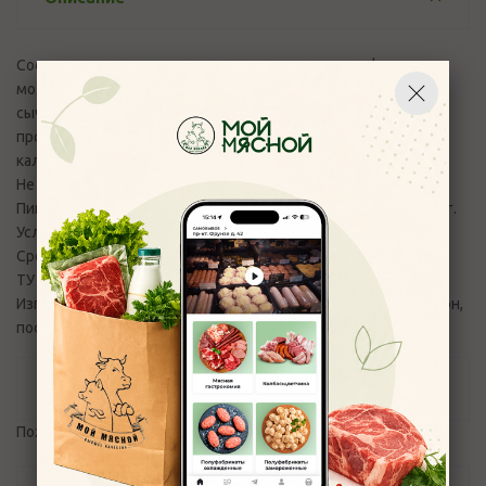
Состав: цельное молоко с использованием мезофильных
молочно-кислых микроорганизмов, молокосвертывающий
сычужно-говяжий ферментный препарат животного
происхождения, поваренная пищевая соль, хлористый
кальций
Не содержит ГМО. БЗМЖ
Пищевая ценность на 100 гр продукта: жир -19,5г.,белок-29 г.
Условия хранения: температура хранения от 0° до 6° С
Срок годности: 30 суток
ТУ 9225-002-47157329-2015
Изготовитель: ООО "Апраксинские сыры" Костромской район,
пос. Апраксино, ул. Молодежная, д. 66
Отзывы
Пожалуйста,
авторизуйтесь
, чтобы оставить отзыв.