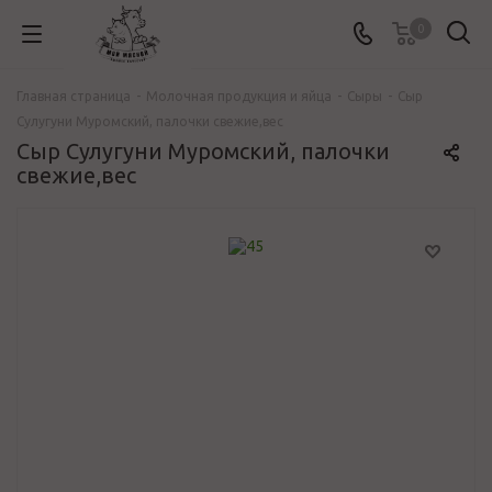
0
Главная страница
-
Молочная продукция и яйца
-
Сыры
-
Сыр
Сулугуни Муромский, палочки свежие,вес
Сыр Сулугуни Муромский, палочки
свежие,вес