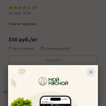
4,9
Артикул:
12184
Томаты Черри вес
330
руб.
/кг
Нет в наличии
Нашли дешевле?
Под заказ
Отзывы
Пожалуйста,
авторизуйтесь
, чтобы оставить отзыв.