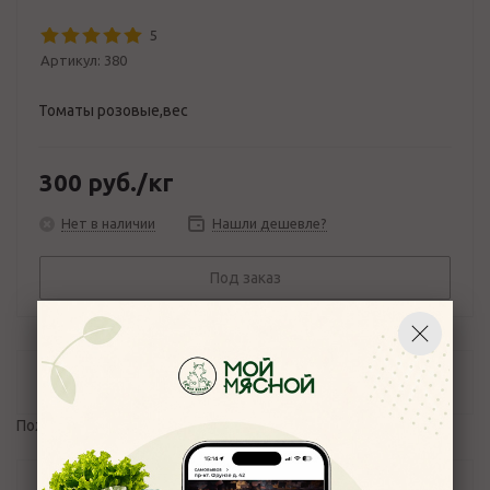
5
Артикул:
380
Томаты розовые,вес
300
руб.
/кг
Нет в наличии
Нашли дешевле?
Под заказ
Отзывы
Пожалуйста,
авторизуйтесь
, чтобы оставить отзыв.