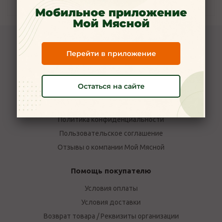
Наличие
Мобильное приложение
Мой Мясной
Компания Мой Мясной
Перейти в приложение
О компании
Новости
Остаться на сайте
Вакансии
Наши магазины в Ярославле
Политика конфиденциальности
Пользовательское соглашение
Отзывы о компании Мой Мясной
Помощь покупателю
Условия оплаты
Условия доставки
Возврат товара / Реквизиты организации