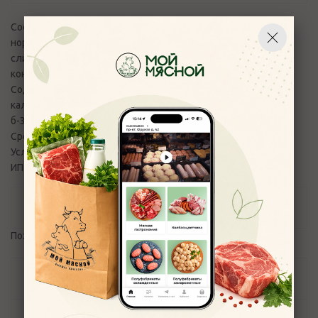
Состав: мука в/с,вода,яйцо,сливки
нормализированные,молоко сгущеное с сахаром,масло
сливочное, повидло с яблоком,пектин,вишня
консервированная,стружка кокосовая,кислота сорбиновая
Содержание пищевой, энергетической ценности,
калорийности на 100 гр продукта (белки, жиры, углеводы) :
б-3,55, ж-6,39, у-34,32, 208,94/874,79 кдж
Срок годности изделия в сутках: 5
Условия хранения:4 +/- 2
ИП Кравченко Н.В г. Кострома, Пр.Мира 128а
Отзывы
Пожалуйста,
авторизуйтесь
, чтобы оставить отзыв.
Задать вопрос