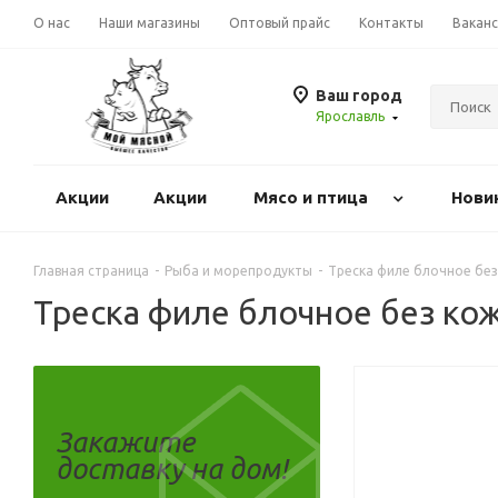
О нас
Наши магазины
Оптовый прайс
Контакты
Вакан
Ваш город
Ярославль
Акции
Акции
Mясо и птица
Нови
Главная страница
-
Рыба и морепродукты
-
Треска филе блочное без
Треска филе блочное без кож
Закажите
доставку на дом!