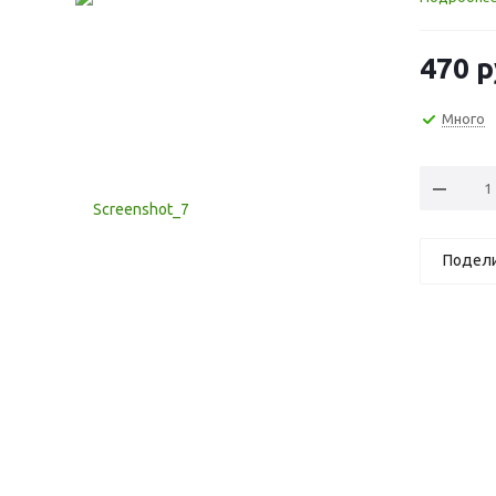
470
р
Много
Подел