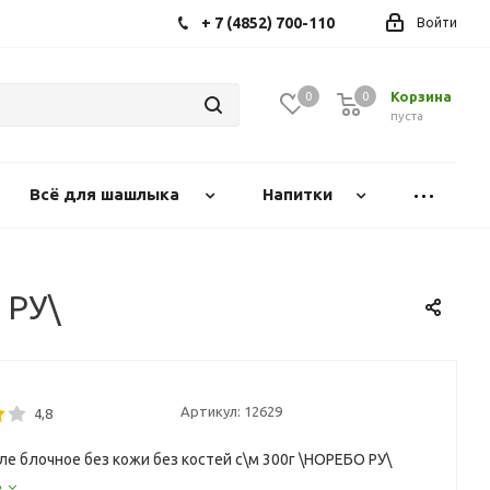
+ 7 (4852) 700-110
Войти
Корзина
0
0
0
пуста
Всё для шашлыка
Напитки
 РУ\
Артикул:
12629
4,8
ле блочное без кожи без костей с\м 300г \НОРЕБО РУ\
е