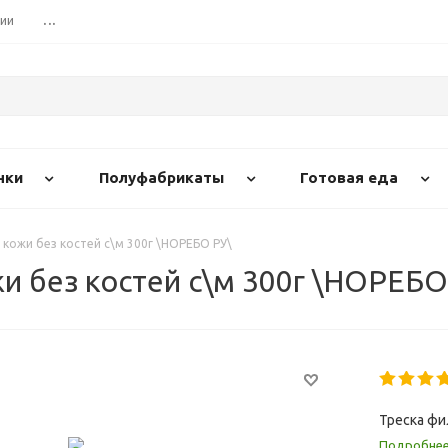
сии
...
нки
Полуфабрикаты
Готовая еда
 кожи без костей с\м 300г \НОРЕБО РУ\
и без костей с\м 300г \НОРЕБО
Треска фи
Подробне