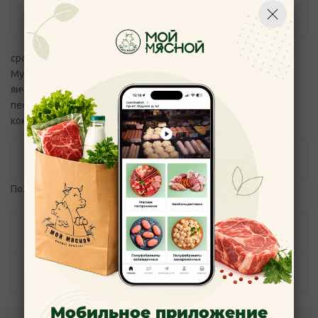
Описание
срок годности 14 суток
Мука пшеничная в/с, маргарин для слоеных изделий,
яичный порошок, соль, лимонная кислота, сахарный
песок, начинка «Сгущенка кондитерская БЕЛАЯ» (8,5%),
кокосовая стружка.
Отзывы
Пожалуйста,
авторизуйтесь
, чтобы оставить отзыв.
Задать вопрос
Наличие
Мобильное приложение