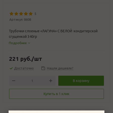
5
Артикул:
8608
Трубочки слоеные «ЛАГУНА» С БЕЛОЙ кондитерской
сгущенкой 340гр
Подробнее
221
руб.
/шт
Достаточно
Нашли дешевле?
В корзину
Купить в 1 клик