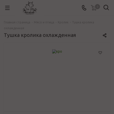
0
Главная страница
-
Mясо и птица
-
Кролик
-
Тушка кролика
охлажденная
Тушка кролика охлажденная