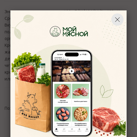
Энергетическая ценность на 100г: Б/Ж/У 21/11/0, 183 кКал.
Срок годности 72 часа
Вкусное и низкокалорийное мясо кролика оказывает много
полезных действий на большинство органов и систем
организма человека.
Крольчатину редко используют в первых блюдах, а вот при
жарке и тушении мясо становится по-настоящему
деликатесным. После разделки тушку замачивают на
четверть часа в прохладной воде, а чтобы усилить вкус,
кролика маринуют в лимонном соке, винном уксусе, молоке
или вине.
Отзывы
Пожалуйста,
авторизуйтесь
, чтобы оставить отзыв.
Задать вопрос