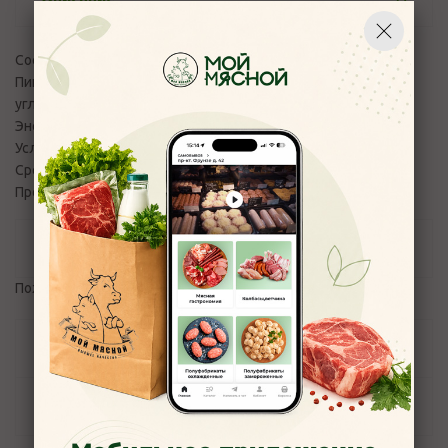
Состав: Укроп свежий
Пищевая ценность на 100 гр.: Белки - 2,5 гр., жиры - 0,5 гр.,
углеводы - 6,3 гр.
Энергетическая ценность: 40 ккал (167 кДж)
Условия хранения: от 0 до +5
Срок годности: 7 суток
Производство: Россия, Вологда
Отзывы
Пожалуйста,
авторизуйтесь
, чтобы оставить отзыв.
Задать вопрос
Наличие