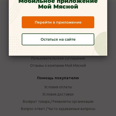
Мобильное приложение
Мой Мясной
Компания Мой Мясной
Перейти в приложение
О компании
Новости
Вакансии
Остаться на сайте
Наши магазины в Ярославле
Политика конфиденциальности
Пользовательское соглашение
Отзывы о компании Мой Мясной
Помощь покупателю
Условия оплаты
Условия доставки
Возврат товара / Реквизиты организации
Вопрос-ответ / Часто задаваемые вопросы