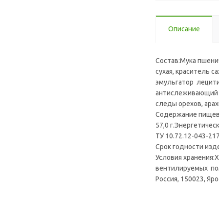
Описание
Состав:Мука пшенич
сухая, краситель 
эмульгатор лецитин
антислеживающий Е
следы орехов, арах
Содержание пищевой
57,0 г.Энергетичес
ТУ 10.72.12-043-21
Срок годности изде
Условия хранения:Х
вентилируемых пом
Россия, 150023, Яро