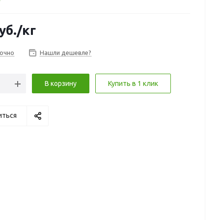
уб.
/кг
очно
Нашли дешевле?
В корзину
Купить в 1 клик
иться