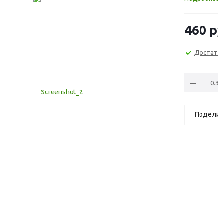
460
р
Достат
Подел