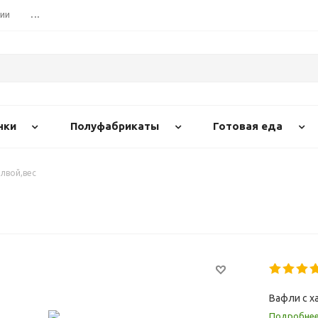
сии
...
нки
Полуфабрикаты
Готовая еда
алвой,вес
Вафли с х
Подробне