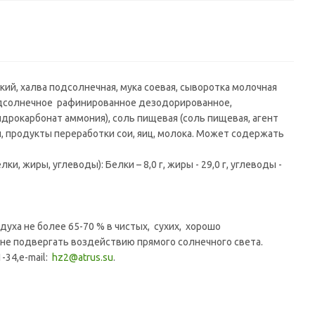
кий, халва подсолнечная, мука соевая, сыворотка молочная
 подсолнечное рафинированное дезодорированное,
дрокарбонат аммония), соль пищевая (соль пищевая, агент
продукты переработки сои, яиц, молока. Может содержать
, жиры, углеводы): Белки – 8,0 г, жиры - 29,0 г, углеводы -
духа не более 65-70 % в чистых, сухих, хорошо
не подвергать воздействию прямого солнечного света.
1-34,e-mail:
hz2@atrus.su
.