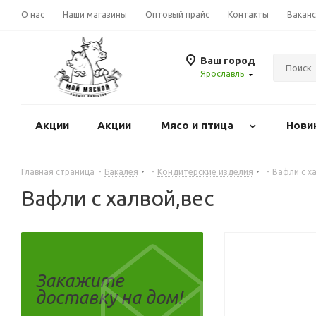
О нас
Наши магазины
Оптовый прайс
Контакты
Вакан
Ваш город
Ярославль
Акции
Акции
Mясо и птица
Нови
Главная страница
-
Бакалея
-
Кондитерские изделия
-
Вафли с х
Вафли с халвой,вес
Закажите
доставку на дом!