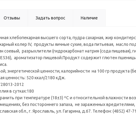
Отзывы
Задать вопрос
Наличие
ная хлебопекарная высшего сорта, пудра сахарная, жир кондитерс
сахарный колер IV, продукты яичные сухие, вода питьевая, масло
 соевый, разрыхлители (гидрокарбонат натрия (сода пищевая), ги
536), ароматизатор пищевой.Продукт содержит глютен пшеницы, 
иса.
, энергетической ценности, калорийности на 100 гр продукта (белки
кая ценность: 520 ккал/2180 кДж.
728013-2012
лия в сутках:180
ранить при температуре (18±3) ºС и относительной влажности воз
ещениях, без постороннего запаха, не зараженных вредителями, 
славская обл., г. Ярославль, ул. Гагарина, д.67. Телефон: (4852) 47-7