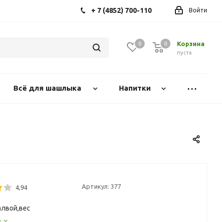
+ 7 (4852) 700-110
Войти
Корзина
0
0
0
пуста
Всё для шашлыка
Напитки
Артикул:
377
4,94
алвой,вес
е