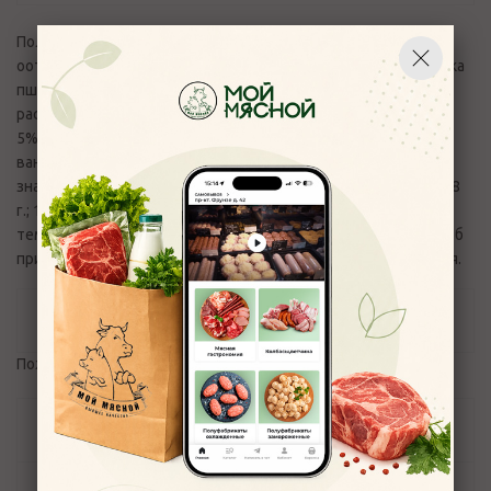
Полуфабрикат замороженный в тесте. Изготовлен в
оответствии с СТО 0148277861-002-2025. Состав теста: мука
пшеничная хлебопекарная в/с, вода, соль пищевая, масло
растительное подсолнечное; Состав начинки: творог м.д.ж.
5%, яйцо куриное, масло сливочное м.д.ж. 82%, сахар-песок,
ванилин. Пищевая и энергетическая ценность (средние
значения) 100 г: белки - 12,16 г,жиры - 5,01 г, углеводы - 26,88
г.; 177 ккал / 741 Кдж. Условия хранения: хранить при
температуре не выше -18C. Срок годности 6 месяцев. Способ
приготовления: приготовление на усмотрение потребителя.
Отзывы
Пожалуйста,
авторизуйтесь
, чтобы оставить отзыв.
Задать вопрос