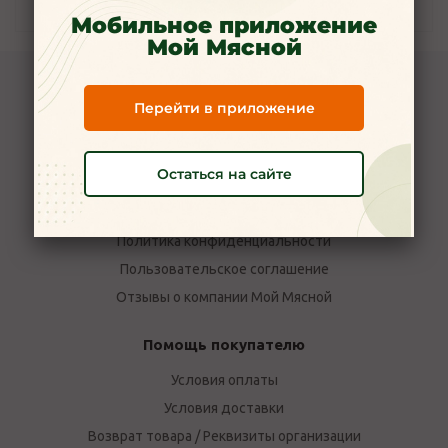
Наличие
Мобильное приложение
Мой Мясной
Компания Мой Мясной
Перейти в приложение
О компании
Новости
Остаться на сайте
Вакансии
Наши магазины в Ярославле
Политика конфиденциальности
Пользовательское соглашение
Отзывы о компании Мой Мясной
Помощь покупателю
Условия оплаты
Условия доставки
Возврат товара / Реквизиты организации