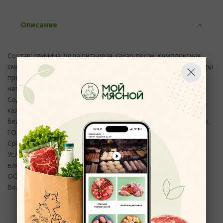
Описание
Состав: свинина, вода питьевая, сахар-песок, комплексная
смесь специй (стабилизаторы (пищевые фосфаты), экстракты
пряностей) соль нитритная (соль,фиксатор окраски (нитрит
натрия)).
Содержание пищевой, энергетической ценности,
калорийности на 100 гр продукта (белки, жиры, углеводы) :
белок - 12,0 г, жир - 33,0 г; калорийность - 345 ккал/1444 кДж.
ГОСТ 31790-2012
Срок годности изделия в сутках: 30
Условия хранения: при t от 0° до +6°С и относительной
влажности воздуха 75±5%
ООО Костромской мясокомбинат, г. Кострома, ул. 2-я
Волжская