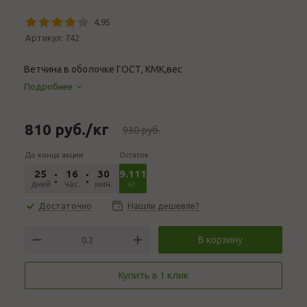
4,95
Артикул:
742
Ветчина в оболочке ГОСТ, КМК,вес
Подробнее
810
руб.
/кг
930
руб.
До конца акции
Остаток
25
16
30
9.111
52
дней
час.
мин.
сек.
кг.
Достаточно
Нашли дешевле?
В корзину
Купить в 1 клик