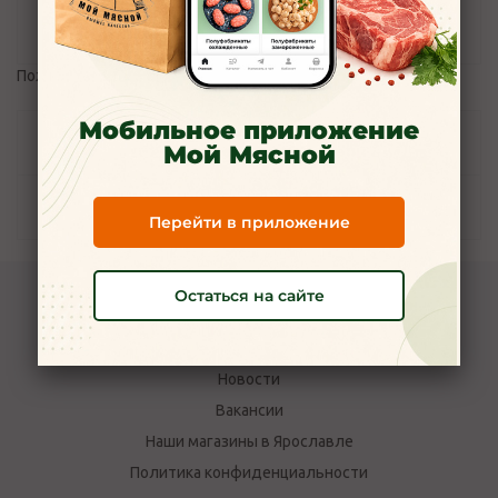
Отзывы
Пожалуйста,
авторизуйтесь
, чтобы оставить отзыв.
Мобильное приложение
Задать вопрос
Мой Мясной
Наличие
Перейти в приложение
Остаться на сайте
Компания Мой Мясной
О компании
Новости
Вакансии
Наши магазины в Ярославле
Политика конфиденциальности