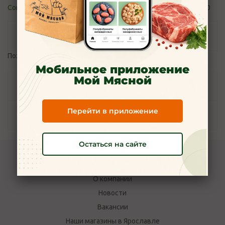
Control_moymyasnoy76@mail.ru
и телефону: +7(4852) 700-100
Отзывы
Пожалуйста,
авторизуйтесь
, чтобы оставить отзыв.
Мобильное приложение
Мой Мясной
Задать вопрос
Перейти в приложение
Наличие
Остаться на сайте
Компания Мой Мясной
О компании
Новости
Вакансии
Наши магазины в Ярославле