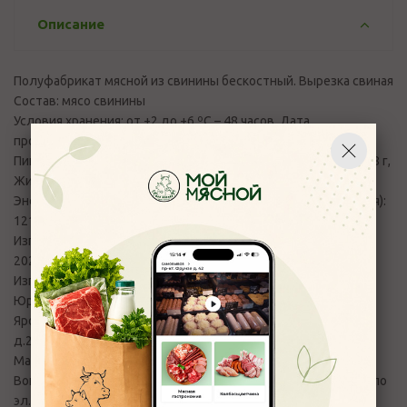
Описание
Полуфабрикат мясной из свинины бескостный. Вырезка свиная
Состав: мясо свинины
Условия хранения: от +2 до +6 ºС – 48 часов. Дата
производства указана на упаковке.
Пищевая ценность: на 100 г. (средние значения): Белки – 20,8 г,
Жиры – 4,2 г, Углеводы – 0;
Энергетическая ценность в 100 продукта (средние значения):
121,0 ккал/506,6 кДж
Изготовлен в соответствии с ТУ 10.13.14-001-0148277861-
2024.
Изготовитель: ИП Кузнецов С.С.
Юридический адрес: 150510, Ярославская область,
Ярославский район, деревня Кузнечиха, ул. Скандинавская,
д.28
Масса нетто указана на упаковке
Вопросы и претензии по качеству продукции принимаются по
эл. адресу: