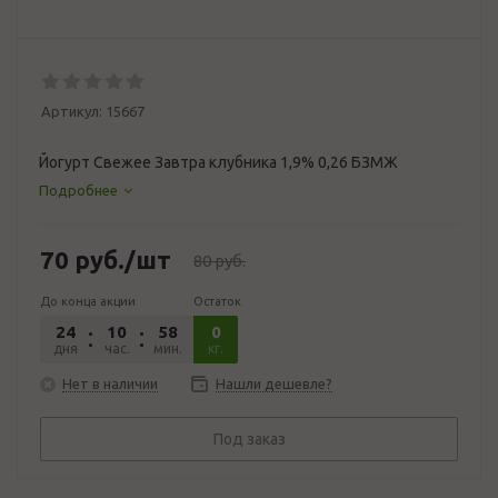
Артикул:
15667
Йогурт Свежее Завтра клубника 1,9% 0,26 БЗМЖ
Подробнее
70
руб.
/шт
80
руб.
До конца акции
Остаток
24
10
58
43
0
дня
час.
мин.
сек.
кг.
Нет в наличии
Нашли дешевле?
Под заказ