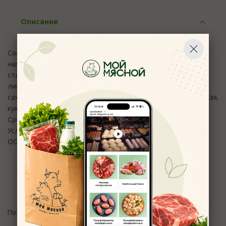
Описание
Состав:Цельное молоко, обезжиренное молоко,
наполнитель «Клубника» (сахар, клубника, вода питьевая,
стабилизатор: пектины, концентрированный сок
лимона,ароматизатор, краситель натуральный - кармины),
сахар, сухое обезжиренное молоко, сыворотка молочная сухая,
кукурузный крахмал, йогуртовая закваска
Срок годности изделия в сутках:38
Условия хранения:(4 ± 2) °С
ООО "Галактика"
Отзывы
Пожалуйста,
авторизуйтесь
, чтобы оставить отзыв.