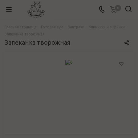
0
Главная страница
-
Готовая еда
-
Завтраки
-
Блинчики и сырники
-
Запеканка творожная
Запеканка творожная