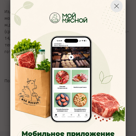
Изделие кулинарное из творога. Состав: творог м.д.ж. 5%,
молоко, яйцо, манная крупа, сахар, соль пищевая, сметана
м.д.ж. 25%, ванилин. Пищевая и энергетическая ценность
(средние значения) 100 г: белки - 17,6г,жиры - 4,2г, углеводы -
14,2 г.; 169 ккал / 700 Кдж. Условия хранения: хранить при
температуре от 2 до 6 С. Срок годности 72 часа. Продукт
готов к употреблению.
Отзывы
Пожалуйста,
авторизуйтесь
, чтобы оставить отзыв.
Задать вопрос
Наличие
Мобильное приложение