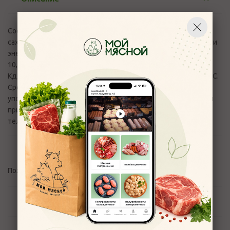
Состав: творог м.д.ж. 5%, молоко, яйцо, изюм, манная крупа,
сахар, соль пищевая, сметана м.д.ж. 25%, ванилин. Пищевая и
энергетическая ценность (средние значения) 100 г: белки -
10,9г,жиры - 3,9г, углеводы - 21,7 г.; 165 ккал / 692
Кдж. Условия хранения: хранить при температуре от 2 до 6 С.
Срок годности 72 часа. Продукт готов к
употреблению.Вопросы и претензии по качеству продукции
принимаются по эл.адресу:
control_moymyasnoy76@mail.ru
и
телефону +7(4852) 700-110
Отзывы
Пожалуйста,
авторизуйтесь
, чтобы оставить отзыв.
Задать вопрос