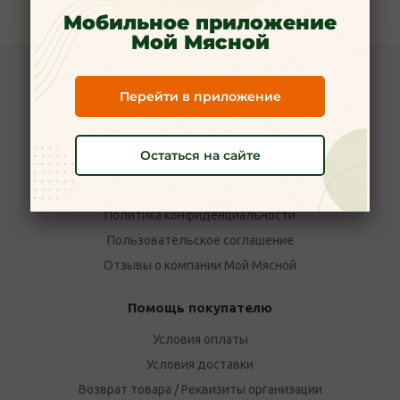
Наличие
Мобильное приложение
Мой Мясной
Компания Мой Мясной
Перейти в приложение
О компании
Новости
Остаться на сайте
Вакансии
Наши магазины в Ярославле
Политика конфиденциальности
Пользовательское соглашение
Отзывы о компании Мой Мясной
Помощь покупателю
Условия оплаты
Условия доставки
Возврат товара / Реквизиты организации