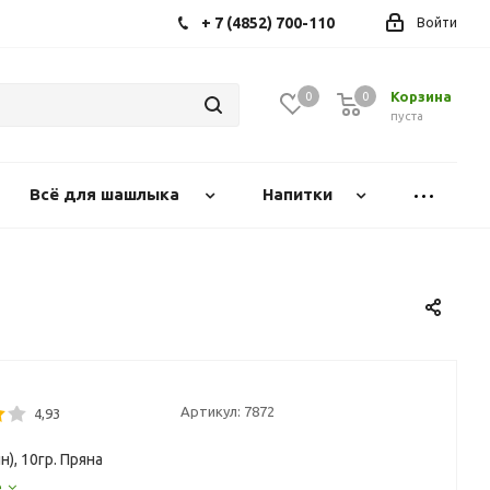
+ 7 (4852) 700-110
Войти
Корзина
0
0
0
пуста
Всё для шашлыка
Напитки
Артикул:
7872
4,93
н), 10гр. Пряна
е