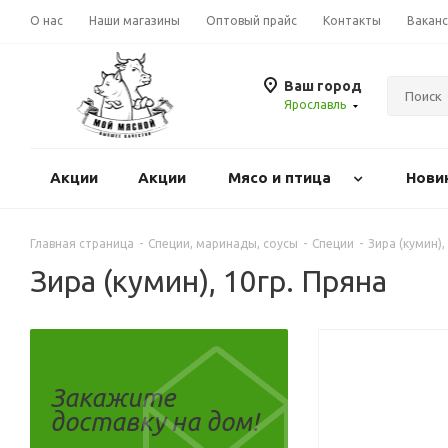
О нас
Наши магазины
Оптовый прайс
Контакты
Вакан
Ваш город
Ярославль
Акции
Акции
Mясо и птица
Нови
Главная страница
-
Специи, маринады, соусы
-
Специи
-
Зира (кумин),
Зира (кумин), 10гр. Пряна
Закажите
доставку на дом!