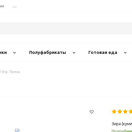
сии
...
нки
Полуфабрикаты
Готовая еда
 10гр. Пряна
Зира (куми
Подробне