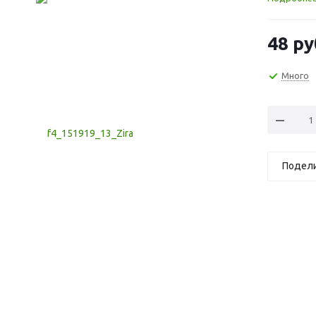
48
ру
Много
Подел